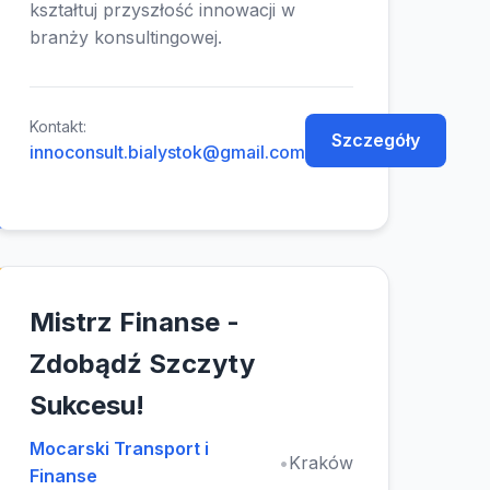
kształtuj przyszłość innowacji w
branży konsultingowej.
Kontakt:
Szczegóły
innoconsult.bialystok@gmail.com
Mistrz Finanse -
Zdobądź Szczyty
Sukcesu!
Mocarski Transport i
•
Kraków
Finanse